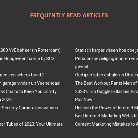
FREQUENTLY READ ARTICLES
000 VvE beheer (in Rotterdam)
Statisch karper vissen hoe doe j
in Hoogeveen haal je bij SCS
Persoonsbeveiliging inhuren voor
gevoel
egen een scherp tarief?
Oud ijzer laten ophalen in Utrech
 garage vinden uit Veenendaal
The Best Workout Pants Men of
ak Chairs to Keep You Comfy
2023’s Top Goggles-Glasses: Fin
n 2023
Pair Now
r Security Camera Innovations
Unleash the Power of Internet M
Best Internet Marketing Website
er Tubes of 2023: Your Ultimate
Content Marketing Mistakes to 