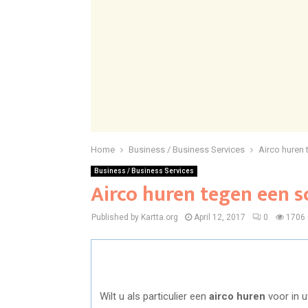
Home
Business / Business Services
Airco huren 
Business / Business Services
Airco huren tegen een s
Published by Kartta.org
April 12, 2017
0
1706
Wilt u als particulier een
airco huren
voor in 