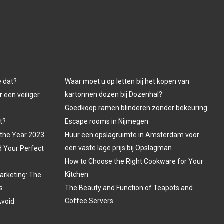
e dat?
Waar moet u op letten bij het kopen van
kartonnen dozen bij Dozenhal?
 een veiliger
Goedkoop ramen blinderen zonder bekeuring
t?
Escape rooms in Nijmegen
 the Year 2023
Huur een opslagruimte in Amsterdam voor
een vaste lage prijs bij Opslagman
d Your Perfect
How to Choose the Right Cookware for Your
Kitchen
arketing: The
s
The Beauty and Function of Teapots and
Coffee Servers
Avoid