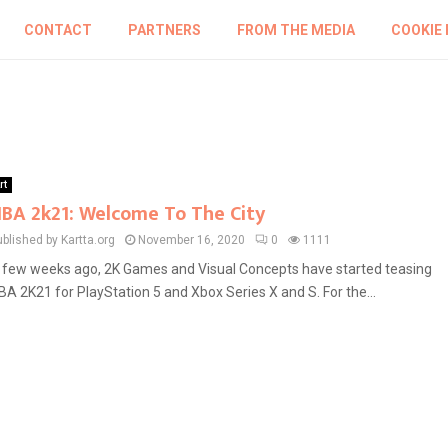
CONTACT
PARTNERS
FROM THE MEDIA
COOKIE 
rt
BA 2k21: Welcome To The City
blished by Kartta.org
November 16, 2020
0
1111
 few weeks ago, 2K Games and Visual Concepts have started teasing
BA 2K21 for PlayStation 5 and Xbox Series X and S. For the...