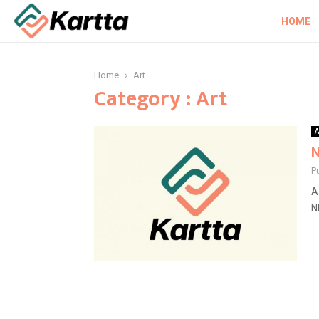
HOME
Home
Art
Category : Art
A
N
Pu
A
N