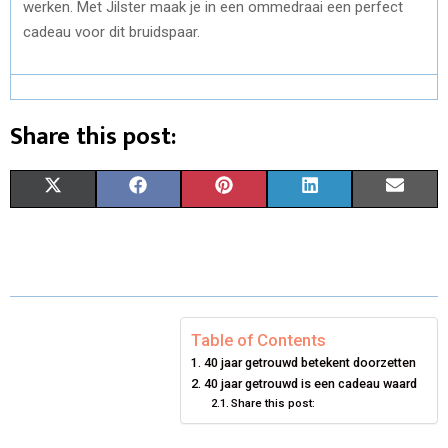
werken. Met Jilster maak je in een ommedraai een perfect
cadeau voor dit bruidspaar.
Share this post:
S
S
S
S
S
X
F
P
L
E
H
H
H
H
H
(
A
I
I
M
A
A
A
A
A
T
C
N
N
A
R
R
R
R
R
W
E
T
K
I
E
E
E
E
E
I
B
E
E
L
Table of Contents
40 jaar getrouwd betekent doorzetten
O
O
O
O
O
T
O
R
D
40 jaar getrouwd is een cadeau waard
N
N
Share this post:
N
N
N
T
O
E
I
E
K
S
N