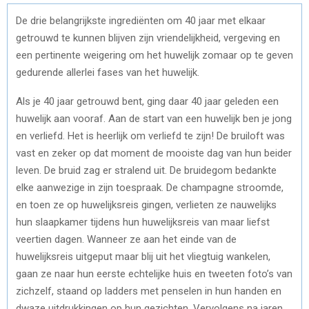
De drie belangrijkste ingrediënten om 40 jaar met elkaar
getrouwd te kunnen blijven zijn vriendelijkheid, vergeving en
een pertinente weigering om het huwelijk zomaar op te geven
gedurende allerlei fases van het huwelijk.
Als je 40 jaar getrouwd bent, ging daar 40 jaar geleden een
huwelijk aan vooraf. Aan de start van een huwelijk ben je jong
en verliefd. Het is heerlijk om verliefd te zijn! De bruiloft was
vast en zeker op dat moment de mooiste dag van hun beider
leven. De bruid zag er stralend uit. De bruidegom bedankte
elke aanwezige in zijn toespraak. De champagne stroomde,
en toen ze op huwelijksreis gingen, verlieten ze nauwelijks
hun slaapkamer tijdens hun huwelijksreis van maar liefst
veertien dagen. Wanneer ze aan het einde van de
huwelijksreis uitgeput maar blij uit het vliegtuig wankelen,
gaan ze naar hun eerste echtelijke huis en tweeten foto’s van
zichzelf, staand op ladders met penselen in hun handen en
dwaze uitdrukkingen op hun gezichten. Vervolgens na jaren,