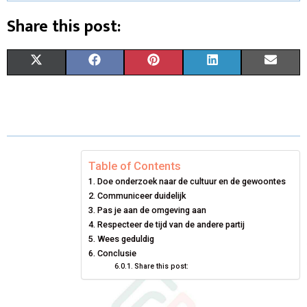
Share this post:
S
S
S
S
S
X
F
P
L
E
H
H
H
H
H
(
A
I
I
M
A
A
A
A
A
T
C
N
N
A
R
R
R
R
R
W
E
T
K
I
E
E
E
E
E
I
B
E
E
L
Table of Contents
Doe onderzoek naar de cultuur en de gewoontes
O
O
O
O
O
T
O
R
D
Communiceer duidelijk
N
N
N
N
N
T
Pas je aan de omgeving aan
O
E
I
Respecteer de tijd van de andere partij
E
K
S
N
Wees geduldig
Conclusie
R
T
Share this post:
)