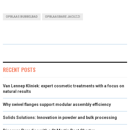
H
H
H
H
H
(
A
I
I
M
A
A
A
A
A
T
C
N
N
A
OPBLAAS BUBBELBAD
OPBLAASBARE JACUZZI
R
R
R
R
R
W
E
T
K
I
E
E
E
E
E
I
B
E
E
L
O
O
O
O
O
T
O
R
D
N
N
N
N
N
T
O
E
I
E
K
S
N
RECENT POSTS
R
T
Van Lennep Kliniek: expert cosmetic treatments with a focus on
)
natural results
Why swivel flanges support modular assembly efficiency
Solids Solutions: Innovation in powder and bulk processing