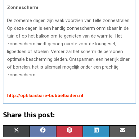
Zonnescherm
De zomerse dagen zijn vaak voorzien van felle zonnestralen.
Op deze dagen is een handig zonnescherm onmisbaar in de
tuin of op het balkon om te genieten van de warmte. Het
zonnescherm biedt genoeg ruimte voor de loungeset,
ligbedden of stoelen. Verder zal het scherm de personen
optimale bescherming bieden. Ontspannen, een heerlijk diner
of borrelen, het is allemaal mogelijk onder een prachtig
zonnescherm.
http://opblaasbare-bubbelbaden.nl
Share this post:
S
S
S
S
S
X
F
P
L
E