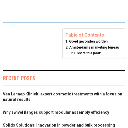
H
H
H
H
H
(
A
I
I
M
A
A
A
A
A
T
C
N
N
A
R
R
R
R
R
W
E
T
K
I
E
E
E
E
E
I
B
E
E
L
Table of Contents
Goed gevonden worden
O
O
O
O
O
T
O
R
D
Amsterdams marketing bureau
N
N
N
Share this post:
N
N
T
O
E
I
E
K
S
N
R
T
RECENT POSTS
)
Van Lennep Kliniek: expert cosmetic treatments with a focus on
natural results
Why swivel flanges support modular assembly efficiency
Solids Solutions: Innovation in powder and bulk processing