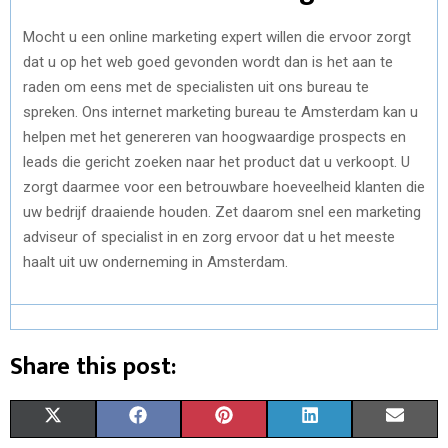
Mocht u een online marketing expert willen die ervoor zorgt
dat u op het web goed gevonden wordt dan is het aan te
raden om eens met de specialisten uit ons bureau te
spreken. Ons internet marketing bureau te Amsterdam kan u
helpen met het genereren van hoogwaardige prospects en
leads die gericht zoeken naar het product dat u verkoopt. U
zorgt daarmee voor een betrouwbare hoeveelheid klanten die
uw bedrijf draaiende houden. Zet daarom snel een marketing
adviseur of specialist in en zorg ervoor dat u het meeste
haalt uit uw onderneming in Amsterdam.
Share this post:
S
S
S
S
S
X
F
P
L
E