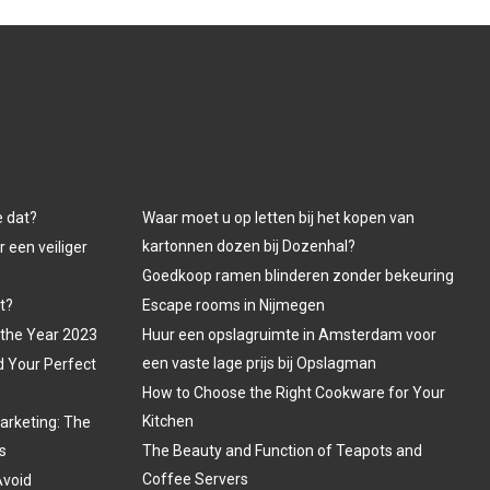
e dat?
Waar moet u op letten bij het kopen van
kartonnen dozen bij Dozenhal?
 een veiliger
Goedkoop ramen blinderen zonder bekeuring
t?
Escape rooms in Nijmegen
 the Year 2023
Huur een opslagruimte in Amsterdam voor
een vaste lage prijs bij Opslagman
d Your Perfect
How to Choose the Right Cookware for Your
Kitchen
arketing: The
s
The Beauty and Function of Teapots and
Coffee Servers
Avoid