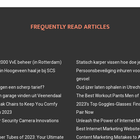
FREQUENTLY READ ARTICLES
000 VvE beheer (in Rotterdam)
Statisch karper vissen hoe doe j
in Hoogeveen haal je bij SCS
Persoonsbeveiliging inhuren voor
gevoel
egen een scherp tarief?
Oud ijzer laten ophalen in Utrech
 garage vinden uit Veenendaal
The Best Workout Pants Men of
ak Chairs to Keep You Comfy
2023’s Top Goggles-Glasses: Fin
n 2023
Pair Now
r Security Camera Innovations
Unleash the Power of Internet M
Best Internet Marketing Website
er Tubes of 2023: Your Ultimate
Content Marketing Mistakes to 