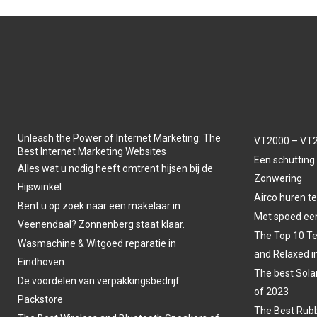
Unleash the Power of Internet Marketing: The
VT2000 – VT2
Best Internet Marketing Websites
Een schutting 
Alles wat u nodig heeft omtrent hijsen bij de
Zonwering
Hijswinkel
Airco huren t
Bent u op zoek naar een makelaar in
Met spoed een
Veenendaal? Zonnenberg staat klaar.
The Top 10 Te
Wasmachine & Witgoed reparatie in
and Relaxed i
Eindhoven.
The best Sola
De voordelen van verpakkingsbedrijf
of 2023
Packstore
The Best Rubb