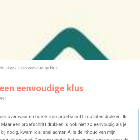
t drukken? Geen eenvoudige klus
Geen eenvoudige klus
992
ken over waar en hoe ik mijn proefschrift zou laten drukken. Ik
. Maar een proefschrift drukken is ook niet zo eenvoudig als je
 bij nodig, kwam ik al snel achter. Al is de inhoud van mijn
het oog wil ook wat. Daarom vond ik het belangrijk om ook over de