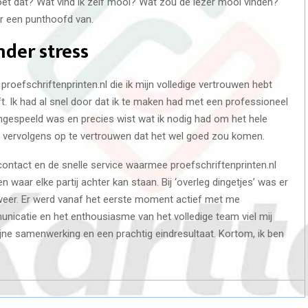
et dat? Wat vind ik zelf mooi? Wat zou de lezer mooi vinden?
er een punthoofd van.
nder stress
proefschriftenprinten.nl die ik mijn volledige vertrouwen hebt
t. Ik had al snel door dat ik te maken had met een professioneel
ngespeeld was en precies wist wat ik nodig had om het hele
 er vervolgens op te vertrouwen dat het wel goed zou komen.
contact en de snelle service waarmee proefschriftenprinten.nl
waar elke partij achter kan staan. Bij ‘overleg dingetjes’ was er
n weer. Er werd vanaf het eerste moment actief met me
icatie en het enthousiasme van het volledige team viel mij
fijne samenwerking en een prachtig eindresultaat. Kortom, ik ben