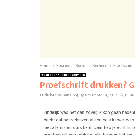
Home
Business / Business Services
Proefschrif
Business / Business Services
Proefschrift drukken? 
Published by Kartta.org
November 14, 2017
0
Eindelijk was het dan zover, ik kon gaan naden
dacht dat het schrijven al een hels karwei was
niet alle ins en outs kent. Daar heb je echt hulp
proefschrift natuurlijk het allerbelangrijkst, 