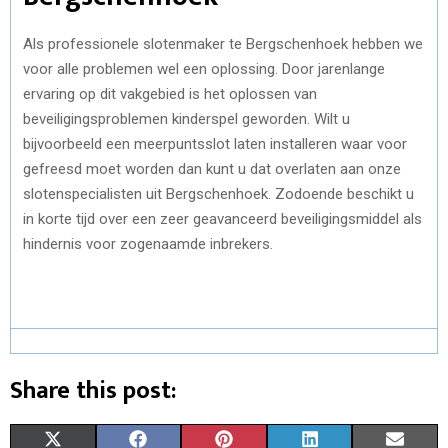
Als professionele slotenmaker te Bergschenhoek hebben we
voor alle problemen wel een oplossing. Door jarenlange
ervaring op dit vakgebied is het oplossen van
beveiligingsproblemen kinderspel geworden. Wilt u
bijvoorbeeld een meerpuntsslot laten installeren waar voor
gefreesd moet worden dan kunt u dat overlaten aan onze
slotenspecialisten uit Bergschenhoek. Zodoende beschikt u
in korte tijd over een zeer geavanceerd beveiligingsmiddel als
hindernis voor zogenaamde inbrekers.
Share this post:
S
S
S
S
S
X
F
P
L
E