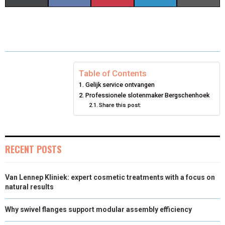
H
H
H
H
H
(
A
I
I
M
A
A
A
A
A
T
C
N
N
A
R
R
R
R
R
W
E
T
K
I
E
E
E
E
E
I
B
E
E
L
Table of Contents
Gelijk service ontvangen
O
O
O
O
O
T
O
R
D
Professionele slotenmaker Bergschenhoek
N
N
Share this post:
N
N
N
T
O
E
I
E
K
S
N
R
T
RECENT POSTS
)
Van Lennep Kliniek: expert cosmetic treatments with a focus on
natural results
Why swivel flanges support modular assembly efficiency